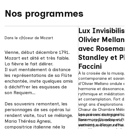
Nos programmes
Lux Invisibilis -
Dans le c(h)oeur de Mozart
Olivier Mellano,
avec Rosemary
Vienne, début décembre 1791.
Standley et Pie
Mozart est alité et très faible. 
La fièvre le fait délirer.
Faccini
Il suit mentalement à distance 
À la croisée de la musique 
les représentations de sa Flûte 
contemporaine et savante, 
enchantée, invite quelques amis 
d’Olivier Mellano ondule ent
à déchiffrer les esquisses de 
harmonie et dissonance, tr
son Requiem...
rythmique et méditation, vi
et contemplation. Fort de p
Des souvenirs remontent, les 
vingt ans d’explorations mul
personnages de ses opéras lui 
Chœur de Chambre Mélisme
Les présences magnétique
épouse ces dialogues auda
rendent visite, tout se mélange. 
Rosemary Standley et Piers
liant musique ancienne, ba
Maria Thérésa Agnesi, 
viennent sublimer cette re
esthétique d’aujourd’hui.
compositrice italienne née la 