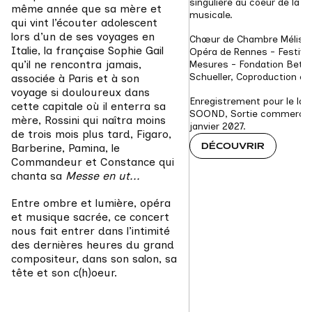
singulière au coeur de la ma
même année que sa mère et 
musicale.
qui vint l’écouter adolescent 
lors d’un de ses voyages en 
Chœur de Chambre Mélisme
Italie, la française Sophie Gail 
Opéra de Rennes - Festival
qu’il ne rencontra jamais, 
Mesures - Fondation Bett
Schueller, Coproduction en
associée à Paris et à son 
voyage si douloureux dans 
Enregistrement pour le labe
cette capitale où il enterra sa 
SOOND, Sortie commerciale
mère, Rossini qui naîtra moins 
janvier 2027.
de trois mois plus tard, Figaro, 
DÉCOUVRIR
Barberine, Pamina, le 
Commandeur et Constance qui 
chanta sa
 Messe en ut...
Entre ombre et lumière, opéra 
et musique sacrée, ce concert 
nous fait entrer dans l’intimité 
des dernières heures du grand 
compositeur, dans son salon, sa 
tête et son c(h)oeur.