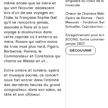
singulière au coeur de la ma
même année que sa mère et 
musicale.
qui vint l’écouter adolescent 
lors d’un de ses voyages en 
Chœur de Chambre Mélisme
Italie, la française Sophie Gail 
Opéra de Rennes - Festival
qu’il ne rencontra jamais, 
Mesures - Fondation Bett
Schueller, Coproduction en
associée à Paris et à son 
voyage si douloureux dans 
Enregistrement pour le labe
cette capitale où il enterra sa 
SOOND, Sortie commerciale
mère, Rossini qui naîtra moins 
janvier 2027.
de trois mois plus tard, Figaro, 
DÉCOUVRIR
Barberine, Pamina, le 
Commandeur et Constance qui 
chanta sa
 Messe en ut...
Entre ombre et lumière, opéra 
et musique sacrée, ce concert 
nous fait entrer dans l’intimité 
des dernières heures du grand 
compositeur, dans son salon, sa 
tête et son c(h)oeur.