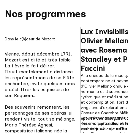
Nos programmes
Lux Invisibilis -
Dans le c(h)oeur de Mozart
Olivier Mellano,
avec Rosemary
Vienne, début décembre 1791.
Standley et Pie
Mozart est alité et très faible. 
La fièvre le fait délirer.
Faccini
Il suit mentalement à distance 
À la croisée de la musique 
les représentations de sa Flûte 
contemporaine et savante, 
enchantée, invite quelques amis 
d’Olivier Mellano ondule ent
à déchiffrer les esquisses de 
harmonie et dissonance, tr
son Requiem...
rythmique et méditation, vi
et contemplation. Fort de p
Des souvenirs remontent, les 
vingt ans d’explorations mul
personnages de ses opéras lui 
Chœur de Chambre Mélisme
Les présences magnétique
épouse ces dialogues auda
rendent visite, tout se mélange. 
Rosemary Standley et Piers
liant musique ancienne, ba
Maria Thérésa Agnesi, 
viennent sublimer cette re
esthétique d’aujourd’hui.
compositrice italienne née la 